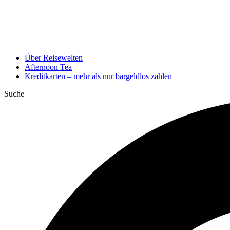
Über Reisewelten
Afternoon Tea
Kreditkarten – mehr als nur bargeldlos zahlen
Suche