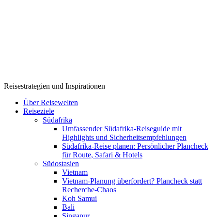
Reisestrategien und Inspirationen
Über Reisewelten
Reiseziele
Südafrika
Umfassender Südafrika-Reiseguide mit
Highlights und Sicherheitsempfehlungen
Südafrika-Reise planen: Persönlicher Plancheck
für Route, Safari & Hotels
Südostasien
Vietnam
Vietnam-Planung überfordert? Plancheck statt
Recherche-Chaos
Koh Samui
Bali
Singapur