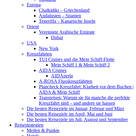
Europa
Chalkidiki – Griechenland
Andalusien – Spanien
Teneriffa – Kanarische Inseln
Orient
Vereinigte Arabische Emirate
Dubai
USA
New York
Kreuzfahrten
TUI Cruises und die Mein Schiff-Flotte
Mein Schiff 1 & Mein Schiff 2
AIDA Cruises
AIDAperla
A-ROSA Flusskreuzfahrten
Plancheck Kreuzfahrt: Klarheit vor dem Buchen |
AIDA & Mein Schiff
Transreisen: Warum sie für manche die perfekte
Kreuzfahrt sind – und andere sie hassen
Die besten Reiseziele im Januar, Februar und März
Die besten Reiseziele im April, Mai und Juni
Die besten Reiseziele im Juli, August und September
Reisestrategien
Meilen & Punkte
Hotels