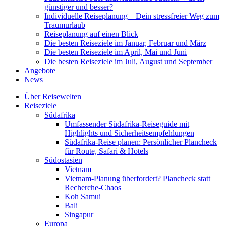
günstiger und besser?
Individuelle Reiseplanung – Dein stressfreier Weg zum
Traumurlaub
Reiseplanung auf einen Blick
Die besten Reiseziele im Januar, Februar und März
Die besten Reiseziele im April, Mai und Juni
Die besten Reiseziele im Juli, August und September
Angebote
News
Über Reisewelten
Reiseziele
Südafrika
Umfassender Südafrika-Reiseguide mit
Highlights und Sicherheitsempfehlungen
Südafrika-Reise planen: Persönlicher Plancheck
für Route, Safari & Hotels
Südostasien
Vietnam
Vietnam-Planung überfordert? Plancheck statt
Recherche-Chaos
Koh Samui
Bali
Singapur
Europa