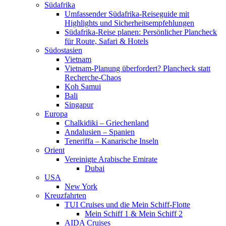
Südafrika
Umfassender Südafrika-Reiseguide mit
Highlights und Sicherheitsempfehlungen
Südafrika-Reise planen: Persönlicher Plancheck
für Route, Safari & Hotels
Südostasien
Vietnam
Vietnam-Planung überfordert? Plancheck statt
Recherche-Chaos
Koh Samui
Bali
Singapur
Europa
Chalkidiki – Griechenland
Andalusien – Spanien
Teneriffa – Kanarische Inseln
Orient
Vereinigte Arabische Emirate
Dubai
USA
New York
Kreuzfahrten
TUI Cruises und die Mein Schiff-Flotte
Mein Schiff 1 & Mein Schiff 2
AIDA Cruises