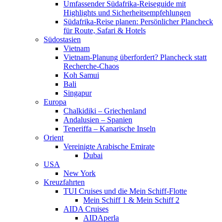
Umfassender Südafrika-Reiseguide mit
Highlights und Sicherheitsempfehlungen
Südafrika-Reise planen: Persönlicher Plancheck
für Route, Safari & Hotels
Südostasien
Vietnam
Vietnam-Planung überfordert? Plancheck statt
Recherche-Chaos
Koh Samui
Bali
Singapur
Europa
Chalkidiki – Griechenland
Andalusien – Spanien
Teneriffa – Kanarische Inseln
Orient
Vereinigte Arabische Emirate
Dubai
USA
New York
Kreuzfahrten
TUI Cruises und die Mein Schiff-Flotte
Mein Schiff 1 & Mein Schiff 2
AIDA Cruises
AIDAperla