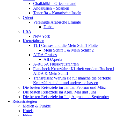
Chalkidiki – Griechenland
Andalusien – Spanien
Teneriffa – Kanarische Inseln
Orient
Vereinigte Arabische Emirate
Dubai
USA
New York
Kreuzfahrten
TUI Cruises und die Mein Schiff-Flotte
Mein Schiff 1 & Mein Schiff 2
AIDA Cruises
AIDAperla
A-ROSA Flusskreuzfahrten
Plancheck Kreuzfahrt: Klarheit vor dem Buchen |
AIDA & Mein Schiff
Transreisen: Warum sie für manche die perfekte
Kreuzfahrt sind – und andere sie hassen
Die besten Reiseziele im Januar, Februar und März
Die besten Reiseziele im April, Mai und Juni
Die besten Reiseziele im Juli, August und September
Reisestrategien
Meilen & Punkte
Hotels
Flüge