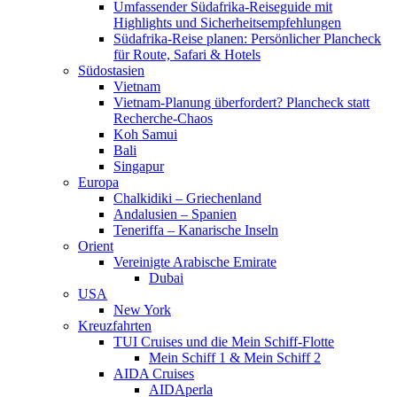
Umfassender Südafrika-Reiseguide mit
Highlights und Sicherheitsempfehlungen
Südafrika-Reise planen: Persönlicher Plancheck
für Route, Safari & Hotels
Südostasien
Vietnam
Vietnam-Planung überfordert? Plancheck statt
Recherche-Chaos
Koh Samui
Bali
Singapur
Europa
Chalkidiki – Griechenland
Andalusien – Spanien
Teneriffa – Kanarische Inseln
Orient
Vereinigte Arabische Emirate
Dubai
USA
New York
Kreuzfahrten
TUI Cruises und die Mein Schiff-Flotte
Mein Schiff 1 & Mein Schiff 2
AIDA Cruises
AIDAperla