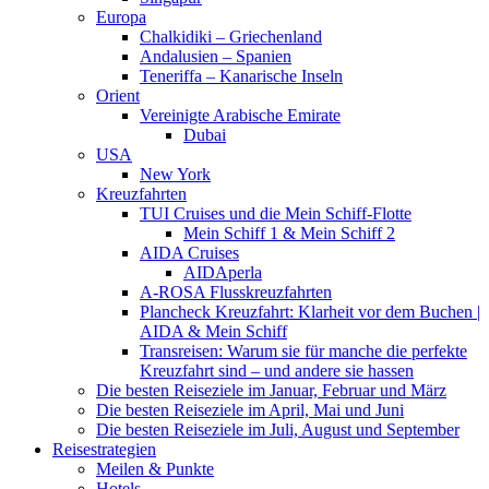
Europa
Chalkidiki – Griechenland
Andalusien – Spanien
Teneriffa – Kanarische Inseln
Orient
Vereinigte Arabische Emirate
Dubai
USA
New York
Kreuzfahrten
TUI Cruises und die Mein Schiff-Flotte
Mein Schiff 1 & Mein Schiff 2
AIDA Cruises
AIDAperla
A-ROSA Flusskreuzfahrten
Plancheck Kreuzfahrt: Klarheit vor dem Buchen |
AIDA & Mein Schiff
Transreisen: Warum sie für manche die perfekte
Kreuzfahrt sind – und andere sie hassen
Die besten Reiseziele im Januar, Februar und März
Die besten Reiseziele im April, Mai und Juni
Die besten Reiseziele im Juli, August und September
Reisestrategien
Meilen & Punkte
Hotels