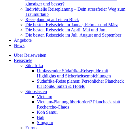
günstiger und besser?
Individuelle Reiseplanung – Dein stressfreier Weg zum
Traumurlaub
Reiseplanung auf einen Blick
Die besten Reiseziele im Januar, Februar und März
Die besten Reiseziele im April, Mai und Juni
Die besten Reiseziele im Juli, August und September
Angebote
News
Über Reisewelten
Reiseziele
Südafrika
Umfassender Südafrika-Reiseguide mit
Highlights und Sicherheitsempfehlungen
Südafrika-Reise planen: Persönlicher Plancheck
für Route, Safari & Hotels
Südostasien
Vietnam
Vietnam-Planung überfordert? Plancheck statt
Recherche-Chaos
Koh Samui
Bali
Singapur
Europa