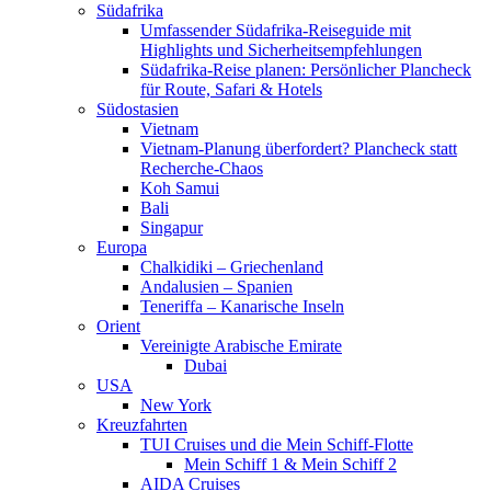
Südafrika
Umfassender Südafrika-Reiseguide mit
Highlights und Sicherheitsempfehlungen
Südafrika-Reise planen: Persönlicher Plancheck
für Route, Safari & Hotels
Südostasien
Vietnam
Vietnam-Planung überfordert? Plancheck statt
Recherche-Chaos
Koh Samui
Bali
Singapur
Europa
Chalkidiki – Griechenland
Andalusien – Spanien
Teneriffa – Kanarische Inseln
Orient
Vereinigte Arabische Emirate
Dubai
USA
New York
Kreuzfahrten
TUI Cruises und die Mein Schiff-Flotte
Mein Schiff 1 & Mein Schiff 2
AIDA Cruises