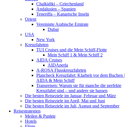
Chalkidiki – Griechenland
Andalusien – Spanien
Teneriffa – Kanarische Inseln
Orient
Vereinigte Arabische Emirate
Dubai
USA
New York
Kreuzfahrten
TUI Cruises und die Mein Schiff-Flotte
Mein Schiff 1 & Mein Schiff 2
AIDA Cruises
AIDAperla
A-ROSA Flusskreuzfahrten
Plancheck Kreuzfahrt: Klarheit vor dem Buchen |
AIDA & Mein Schiff
Transreisen: Warum sie für manche die perfekte
Kreuzfahrt sind – und andere sie hassen
Die besten Reiseziele im Januar, Februar und März
Die besten Reiseziele im April, Mai und Juni
Die besten Reiseziele im Juli, August und September
Reisestrategien
Meilen & Punkte
Hotels
Flüge