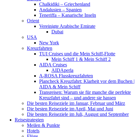
Chalkidiki – Griechenland
Andalusien – Spanien
Teneriffa – Kanarische Inseln
Orient
Vereinigte Arabische Emirate
Dubai
USA
New York
Kreuzfahrten
TUI Cruises und die Mein Schiff-Flotte
Mein Schiff 1 & Mein Schiff 2
AIDA Cruises
AIDAperla
A-ROSA Flusskreuzfahrten
Plancheck Kreuzfahrt: Klarheit vor dem Buchen |
AIDA & Mein Schiff
Transreisen: Warum sie für manche die perfekte
Kreuzfahrt sind – und andere sie hassen
Die besten Reiseziele im Januar, Februar und März
Die besten Reiseziele im April, Mai und Juni
Die besten Reiseziele im Juli, August und September
Reisestrategien
Meilen & Punkte
Hotels
Flüge