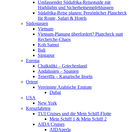
Umfassender Südafrika-Reiseguide mit
Highlights und Sicherheitsempfehlungen
Südafrika-Reise planen: Persönlicher Plancheck
für Route, Safari & Hotels
Südostasien
Vietnam
Vietnam-Planung überfordert? Plancheck statt
Recherche-Chaos
Koh Samui
Bali
Singapur
Europa
Chalkidiki – Griechenland
Andalusien – Spanien
Teneriffa – Kanarische Inseln
Orient
Vereinigte Arabische Emirate
Dubai
USA
New York
Kreuzfahrten
TUI Cruises und die Mein Schiff-Flotte
Mein Schiff 1 & Mein Schiff 2
AIDA Cruises
AIDAperla