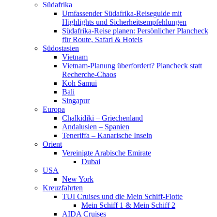
Südafrika
Umfassender Südafrika-Reiseguide mit
Highlights und Sicherheitsempfehlungen
Südafrika-Reise planen: Persönlicher Plancheck
für Route, Safari & Hotels
Südostasien
Vietnam
Vietnam-Planung überfordert? Plancheck statt
Recherche-Chaos
Koh Samui
Bali
Singapur
Europa
Chalkidiki – Griechenland
Andalusien – Spanien
Teneriffa – Kanarische Inseln
Orient
Vereinigte Arabische Emirate
Dubai
USA
New York
Kreuzfahrten
TUI Cruises und die Mein Schiff-Flotte
Mein Schiff 1 & Mein Schiff 2
AIDA Cruises