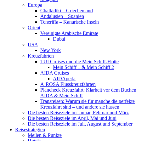
Europa
Chalkidiki – Griechenland
Andalusien – Spanien
Teneriffa – Kanarische Inseln
Orient
Vereinigte Arabische Emirate
Dubai
USA
New York
Kreuzfahrten
TUI Cruises und die Mein Schiff-Flotte
Mein Schiff 1 & Mein Schiff 2
AIDA Cruises
AIDAperla
A-ROSA Flusskreuzfahrten
Plancheck Kreuzfahrt: Klarheit vor dem Buchen |
AIDA & Mein Schiff
Transreisen: Warum sie für manche die perfekte
Kreuzfahrt sind – und andere sie hassen
Die besten Reiseziele im Januar, Februar und März
Die besten Reiseziele im April, Mai und Juni
Die besten Reiseziele im Juli, August und September
Reisestrategien
Meilen & Punkte
Hotels