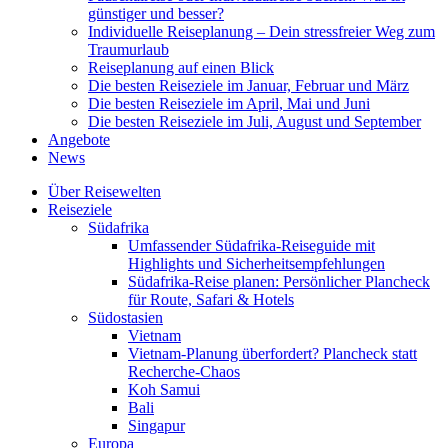
günstiger und besser?
Individuelle Reiseplanung – Dein stressfreier Weg zum
Traumurlaub
Reiseplanung auf einen Blick
Die besten Reiseziele im Januar, Februar und März
Die besten Reiseziele im April, Mai und Juni
Die besten Reiseziele im Juli, August und September
Angebote
News
Über Reisewelten
Reiseziele
Südafrika
Umfassender Südafrika-Reiseguide mit
Highlights und Sicherheitsempfehlungen
Südafrika-Reise planen: Persönlicher Plancheck
für Route, Safari & Hotels
Südostasien
Vietnam
Vietnam-Planung überfordert? Plancheck statt
Recherche-Chaos
Koh Samui
Bali
Singapur
Europa