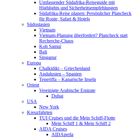
Umfassender Südafrika-Reiseguide mit
Highlights und Sicherheitsempfehlungen
Südafrika-Reise planen: Persönlicher Plancheck
für Route, Safari & Hotels
Südostasien
Vietnam
Vietnam-Planung überfordert? Plancheck statt
Recherche-Chaos
Koh Samui
Bali
Singapur
Europa
Chalkidiki – Griechenland
Andalusien – Spanien
Teneriffa – Kanarische Inseln
Orient
Vereinigte Arabische Emirate
Dubai
USA
New York
Kreuzfahrten
TUI Cruises und die Mein Schiff-Flotte
Mein Schiff 1 & Mein Schiff 2
AIDA Cruises
AIDAperla