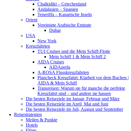
Chalkidiki – Griechenland
Andalusien – Spanien
Teneriffa – Kanarische Inseln
Orient
Vereinigte Arabische Emirate
Dubai
USA
New York
Kreuzfahrten
TUI Cruises und die Mein Schiff-Flotte
Mein Schiff 1 & Mein Schiff 2
AIDA Cruises
AIDAperla
A-ROSA Flusskreuzfahrten
Plancheck Kreuzfahrt: Klarheit vor dem Buchen |
AIDA & Mein Schiff
Transreisen: Warum sie für manche die perfekte
Kreuzfahrt sind – und andere sie hassen
Die besten Reiseziele im Januar, Februar und März
Die besten Reiseziele im April, Mai und Juni
Die besten Reiseziele im Juli, August und September
Reisestrategien
Meilen & Punkte
Hotels
Flüge