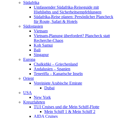
Südafrika
Umfassender Südafrika-Reiseguide mit
Highlights und Sicherheitsempfehlungen
Südafrika-Reise planen: Persönlicher Plancheck
für Route, Safari & Hotels
Südostasien
Vietnam
Vietnam-Planung überfordert? Plancheck statt
Recherche-Chaos
Koh Samui
Bali
Singapur
Europa
Chalkidiki – Griechenland
Andalusien – Spanien
Teneriffa – Kanarische Inseln
Orient
Vereinigte Arabische Emirate
Dubai
USA
New York
Kreuzfahrten
TUI Cruises und die Mein Schiff-Flotte
Mein Schiff 1 & Mein Schiff 2
AIDA Cruises