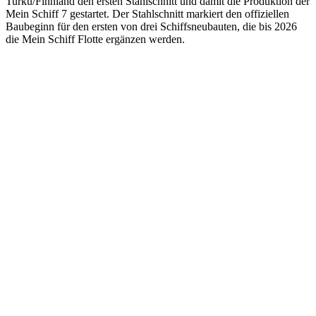
Turku/Finnland den ersten Stahlschnitt und damit die Produktion der
Mein Schiff 7 gestartet. Der Stahlschnitt markiert den offiziellen
Baubeginn für den ersten von drei Schiffsneubauten, die bis 2026
die Mein Schiff Flotte ergänzen werden.