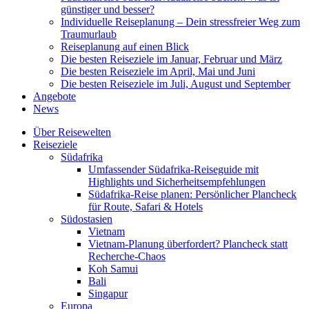
günstiger und besser?
Individuelle Reiseplanung – Dein stressfreier Weg zum
Traumurlaub
Reiseplanung auf einen Blick
Die besten Reiseziele im Januar, Februar und März
Die besten Reiseziele im April, Mai und Juni
Die besten Reiseziele im Juli, August und September
Angebote
News
Über Reisewelten
Reiseziele
Südafrika
Umfassender Südafrika-Reiseguide mit
Highlights und Sicherheitsempfehlungen
Südafrika-Reise planen: Persönlicher Plancheck
für Route, Safari & Hotels
Südostasien
Vietnam
Vietnam-Planung überfordert? Plancheck statt
Recherche-Chaos
Koh Samui
Bali
Singapur
Europa