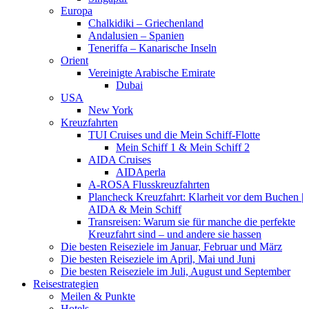
Europa
Chalkidiki – Griechenland
Andalusien – Spanien
Teneriffa – Kanarische Inseln
Orient
Vereinigte Arabische Emirate
Dubai
USA
New York
Kreuzfahrten
TUI Cruises und die Mein Schiff-Flotte
Mein Schiff 1 & Mein Schiff 2
AIDA Cruises
AIDAperla
A-ROSA Flusskreuzfahrten
Plancheck Kreuzfahrt: Klarheit vor dem Buchen |
AIDA & Mein Schiff
Transreisen: Warum sie für manche die perfekte
Kreuzfahrt sind – und andere sie hassen
Die besten Reiseziele im Januar, Februar und März
Die besten Reiseziele im April, Mai und Juni
Die besten Reiseziele im Juli, August und September
Reisestrategien
Meilen & Punkte
Hotels