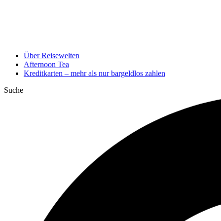
Über Reisewelten
Afternoon Tea
Kreditkarten – mehr als nur bargeldlos zahlen
Suche