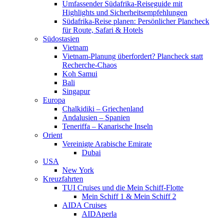
Umfassender Südafrika-Reiseguide mit
Highlights und Sicherheitsempfehlungen
Südafrika-Reise planen: Persönlicher Plancheck
für Route, Safari & Hotels
Südostasien
Vietnam
Vietnam-Planung überfordert? Plancheck statt
Recherche-Chaos
Koh Samui
Bali
Singapur
Europa
Chalkidiki – Griechenland
Andalusien – Spanien
Teneriffa – Kanarische Inseln
Orient
Vereinigte Arabische Emirate
Dubai
USA
New York
Kreuzfahrten
TUI Cruises und die Mein Schiff-Flotte
Mein Schiff 1 & Mein Schiff 2
AIDA Cruises
AIDAperla