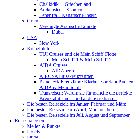
Chalkidiki – Griechenland
Andalusien – Spanien
Teneriffa – Kanarische Inseln
Orient
Vereinigte Arabische Emirate
Dubai
USA
New York
Kreuzfahrten
TUI Cruises und die Mein Schiff-Flotte
Mein Schiff 1 & Mein Schiff 2
AIDA Cruises
AIDAperla
A-ROSA Flusskreuzfahrten
Plancheck Kreuzfahrt: Klarheit vor dem Buchen |
AIDA & Mein Schiff
Transreisen: Warum sie für manche die perfekte
Kreuzfahrt sind – und andere sie hassen
Die besten Reiseziele im Januar, Februar und März
Die besten Reiseziele im April, Mai und Juni
Die besten Reiseziele im Juli, August und September
Reisestrategien
Meilen & Punkte
Hotels
Flüge