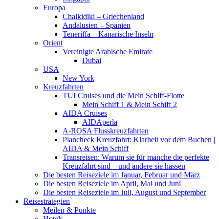
Europa
Chalkidiki – Griechenland
Andalusien – Spanien
Teneriffa – Kanarische Inseln
Orient
Vereinigte Arabische Emirate
Dubai
USA
New York
Kreuzfahrten
TUI Cruises und die Mein Schiff-Flotte
Mein Schiff 1 & Mein Schiff 2
AIDA Cruises
AIDAperla
A-ROSA Flusskreuzfahrten
Plancheck Kreuzfahrt: Klarheit vor dem Buchen |
AIDA & Mein Schiff
Transreisen: Warum sie für manche die perfekte
Kreuzfahrt sind – und andere sie hassen
Die besten Reiseziele im Januar, Februar und März
Die besten Reiseziele im April, Mai und Juni
Die besten Reiseziele im Juli, August und September
Reisestrategien
Meilen & Punkte
Hotels