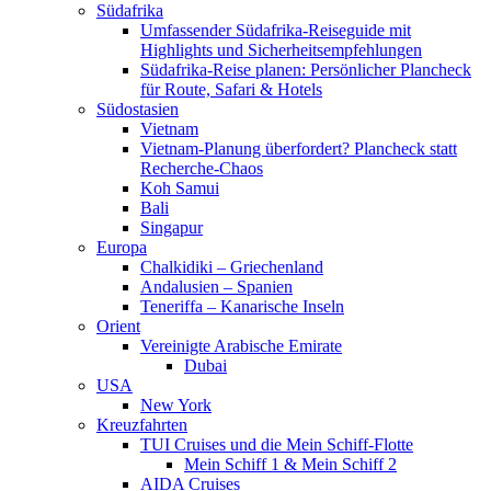
Südafrika
Umfassender Südafrika-Reiseguide mit
Highlights und Sicherheitsempfehlungen
Südafrika-Reise planen: Persönlicher Plancheck
für Route, Safari & Hotels
Südostasien
Vietnam
Vietnam-Planung überfordert? Plancheck statt
Recherche-Chaos
Koh Samui
Bali
Singapur
Europa
Chalkidiki – Griechenland
Andalusien – Spanien
Teneriffa – Kanarische Inseln
Orient
Vereinigte Arabische Emirate
Dubai
USA
New York
Kreuzfahrten
TUI Cruises und die Mein Schiff-Flotte
Mein Schiff 1 & Mein Schiff 2
AIDA Cruises