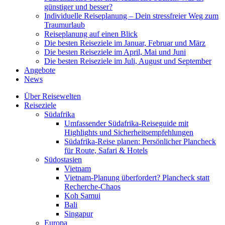
günstiger und besser?
Individuelle Reiseplanung – Dein stressfreier Weg zum
Traumurlaub
Reiseplanung auf einen Blick
Die besten Reiseziele im Januar, Februar und März
Die besten Reiseziele im April, Mai und Juni
Die besten Reiseziele im Juli, August und September
Angebote
News
Über Reisewelten
Reiseziele
Südafrika
Umfassender Südafrika-Reiseguide mit
Highlights und Sicherheitsempfehlungen
Südafrika-Reise planen: Persönlicher Plancheck
für Route, Safari & Hotels
Südostasien
Vietnam
Vietnam-Planung überfordert? Plancheck statt
Recherche-Chaos
Koh Samui
Bali
Singapur
Europa