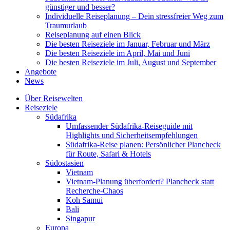
günstiger und besser?
Individuelle Reiseplanung – Dein stressfreier Weg zum
Traumurlaub
Reiseplanung auf einen Blick
Die besten Reiseziele im Januar, Februar und März
Die besten Reiseziele im April, Mai und Juni
Die besten Reiseziele im Juli, August und September
Angebote
News
Über Reisewelten
Reiseziele
Südafrika
Umfassender Südafrika-Reiseguide mit
Highlights und Sicherheitsempfehlungen
Südafrika-Reise planen: Persönlicher Plancheck
für Route, Safari & Hotels
Südostasien
Vietnam
Vietnam-Planung überfordert? Plancheck statt
Recherche-Chaos
Koh Samui
Bali
Singapur
Europa