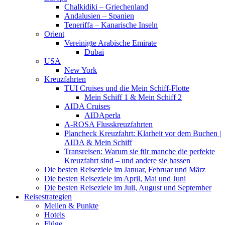
Chalkidiki – Griechenland
Andalusien – Spanien
Teneriffa – Kanarische Inseln
Orient
Vereinigte Arabische Emirate
Dubai
USA
New York
Kreuzfahrten
TUI Cruises und die Mein Schiff-Flotte
Mein Schiff 1 & Mein Schiff 2
AIDA Cruises
AIDAperla
A-ROSA Flusskreuzfahrten
Plancheck Kreuzfahrt: Klarheit vor dem Buchen |
AIDA & Mein Schiff
Transreisen: Warum sie für manche die perfekte
Kreuzfahrt sind – und andere sie hassen
Die besten Reiseziele im Januar, Februar und März
Die besten Reiseziele im April, Mai und Juni
Die besten Reiseziele im Juli, August und September
Reisestrategien
Meilen & Punkte
Hotels
Flüge