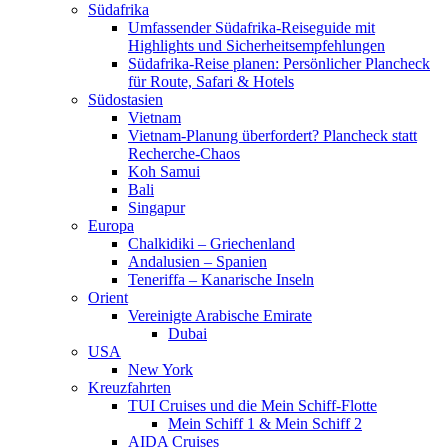
Südafrika
Umfassender Südafrika-Reiseguide mit
Highlights und Sicherheitsempfehlungen
Südafrika-Reise planen: Persönlicher Plancheck
für Route, Safari & Hotels
Südostasien
Vietnam
Vietnam-Planung überfordert? Plancheck statt
Recherche-Chaos
Koh Samui
Bali
Singapur
Europa
Chalkidiki – Griechenland
Andalusien – Spanien
Teneriffa – Kanarische Inseln
Orient
Vereinigte Arabische Emirate
Dubai
USA
New York
Kreuzfahrten
TUI Cruises und die Mein Schiff-Flotte
Mein Schiff 1 & Mein Schiff 2
AIDA Cruises