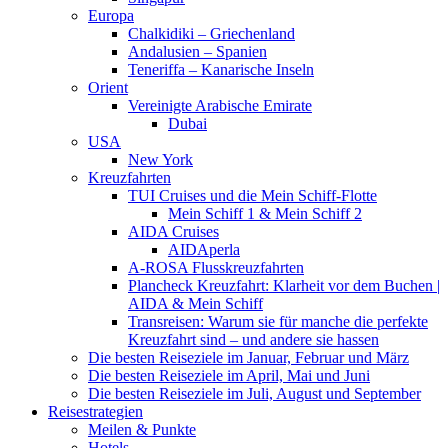
Europa
Chalkidiki – Griechenland
Andalusien – Spanien
Teneriffa – Kanarische Inseln
Orient
Vereinigte Arabische Emirate
Dubai
USA
New York
Kreuzfahrten
TUI Cruises und die Mein Schiff-Flotte
Mein Schiff 1 & Mein Schiff 2
AIDA Cruises
AIDAperla
A-ROSA Flusskreuzfahrten
Plancheck Kreuzfahrt: Klarheit vor dem Buchen |
AIDA & Mein Schiff
Transreisen: Warum sie für manche die perfekte
Kreuzfahrt sind – und andere sie hassen
Die besten Reiseziele im Januar, Februar und März
Die besten Reiseziele im April, Mai und Juni
Die besten Reiseziele im Juli, August und September
Reisestrategien
Meilen & Punkte
Hotels