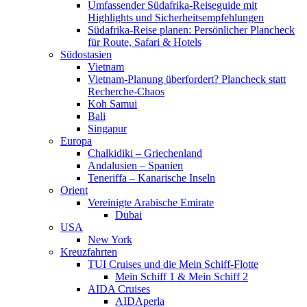
Umfassender Südafrika-Reiseguide mit
Highlights und Sicherheitsempfehlungen
Südafrika-Reise planen: Persönlicher Plancheck
für Route, Safari & Hotels
Südostasien
Vietnam
Vietnam-Planung überfordert? Plancheck statt
Recherche-Chaos
Koh Samui
Bali
Singapur
Europa
Chalkidiki – Griechenland
Andalusien – Spanien
Teneriffa – Kanarische Inseln
Orient
Vereinigte Arabische Emirate
Dubai
USA
New York
Kreuzfahrten
TUI Cruises und die Mein Schiff-Flotte
Mein Schiff 1 & Mein Schiff 2
AIDA Cruises
AIDAperla