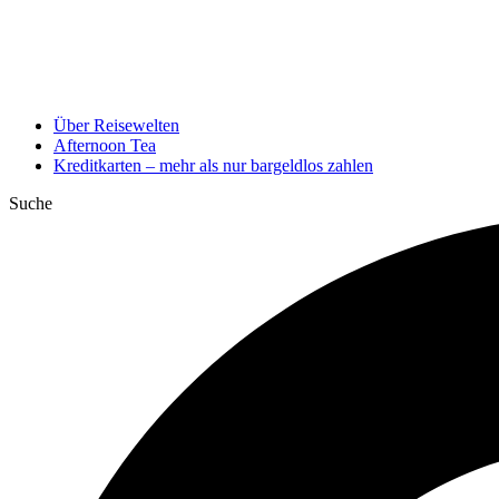
Über Reisewelten
Afternoon Tea
Kreditkarten – mehr als nur bargeldlos zahlen
Suche