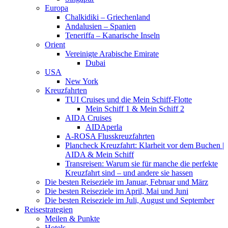
Europa
Chalkidiki – Griechenland
Andalusien – Spanien
Teneriffa – Kanarische Inseln
Orient
Vereinigte Arabische Emirate
Dubai
USA
New York
Kreuzfahrten
TUI Cruises und die Mein Schiff-Flotte
Mein Schiff 1 & Mein Schiff 2
AIDA Cruises
AIDAperla
A-ROSA Flusskreuzfahrten
Plancheck Kreuzfahrt: Klarheit vor dem Buchen |
AIDA & Mein Schiff
Transreisen: Warum sie für manche die perfekte
Kreuzfahrt sind – und andere sie hassen
Die besten Reiseziele im Januar, Februar und März
Die besten Reiseziele im April, Mai und Juni
Die besten Reiseziele im Juli, August und September
Reisestrategien
Meilen & Punkte
Hotels