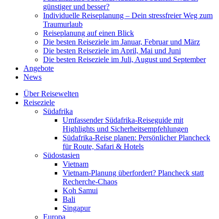
günstiger und besser?
Individuelle Reiseplanung – Dein stressfreier Weg zum
Traumurlaub
Reiseplanung auf einen Blick
Die besten Reiseziele im Januar, Februar und März
Die besten Reiseziele im April, Mai und Juni
Die besten Reiseziele im Juli, August und September
Angebote
News
Über Reisewelten
Reiseziele
Südafrika
Umfassender Südafrika-Reiseguide mit
Highlights und Sicherheitsempfehlungen
Südafrika-Reise planen: Persönlicher Plancheck
für Route, Safari & Hotels
Südostasien
Vietnam
Vietnam-Planung überfordert? Plancheck statt
Recherche-Chaos
Koh Samui
Bali
Singapur
Europa