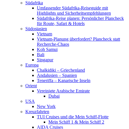
Südafrika
Umfassender Südafrika-Reiseguide mit
Highlights und Sicherheitsempfehlungen
Südafrika-Reise planen: Persönlicher Plancheck
für Route, Safari & Hotels
Südostasien
Vietnam
Vietnam-Planung überfordert? Plancheck statt
Recherche-Chaos
Koh Samui
Bali
Singapur
Europa
Chalkidiki – Griechenland
Andalusien – Spanien
Teneriffa – Kanarische Inseln
Orient
Vereinigte Arabische Emirate
Dubai
USA
New York
Kreuzfahrten
TUI Cruises und die Mein Schiff-Flotte
Mein Schiff 1 & Mein Schiff 2
AIDA Cruises