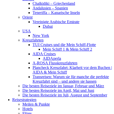
Chalkidiki – Griechenland
Andalusien – Spanien
Teneriffa – Kanarische Inseln
Orient
Vereinigte Arabische Emirate
Dubai
USA
New York
Kreuzfahrten
TUI Cruises und die Mein Schiff-Flotte
Mein Schiff 1 & Mein Schiff 2
AIDA Cruises
AIDAperla
A-ROSA Flusskreuzfahrten
Plancheck Kreuzfahrt: Klarheit vor dem Buchen |
AIDA & Mein Schiff
Transreisen: Warum sie für manche die perfekte
Kreuzfahrt sind – und andere sie hassen
Die besten Reiseziele im Januar, Februar und März
Die besten Reiseziele im April, Mai und Juni
Die besten Reiseziele im Juli, August und September
Reisestrategien
Meilen & Punkte
Hotels
Flüge