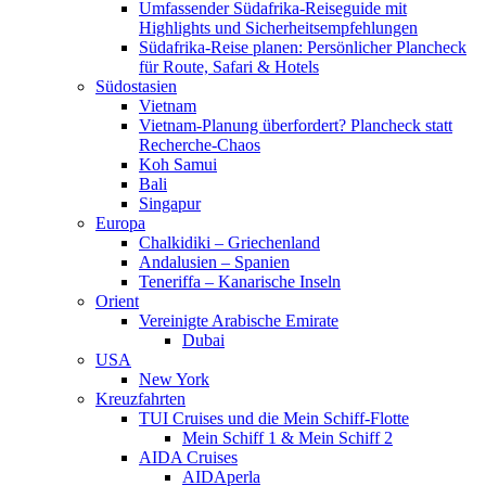
Umfassender Südafrika-Reiseguide mit
Highlights und Sicherheitsempfehlungen
Südafrika-Reise planen: Persönlicher Plancheck
für Route, Safari & Hotels
Südostasien
Vietnam
Vietnam-Planung überfordert? Plancheck statt
Recherche-Chaos
Koh Samui
Bali
Singapur
Europa
Chalkidiki – Griechenland
Andalusien – Spanien
Teneriffa – Kanarische Inseln
Orient
Vereinigte Arabische Emirate
Dubai
USA
New York
Kreuzfahrten
TUI Cruises und die Mein Schiff-Flotte
Mein Schiff 1 & Mein Schiff 2
AIDA Cruises
AIDAperla