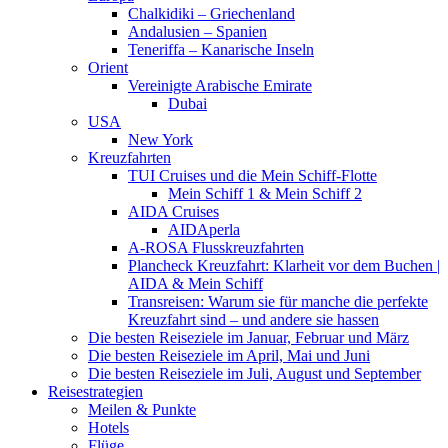
Chalkidiki – Griechenland
Andalusien – Spanien
Teneriffa – Kanarische Inseln
Orient
Vereinigte Arabische Emirate
Dubai
USA
New York
Kreuzfahrten
TUI Cruises und die Mein Schiff-Flotte
Mein Schiff 1 & Mein Schiff 2
AIDA Cruises
AIDAperla
A-ROSA Flusskreuzfahrten
Plancheck Kreuzfahrt: Klarheit vor dem Buchen |
AIDA & Mein Schiff
Transreisen: Warum sie für manche die perfekte
Kreuzfahrt sind – und andere sie hassen
Die besten Reiseziele im Januar, Februar und März
Die besten Reiseziele im April, Mai und Juni
Die besten Reiseziele im Juli, August und September
Reisestrategien
Meilen & Punkte
Hotels
Flüge