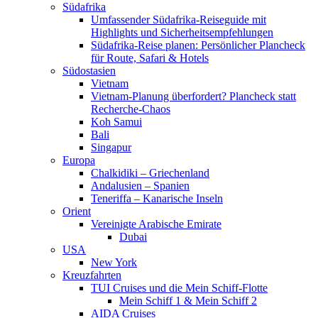
Südafrika
Umfassender Südafrika-Reiseguide mit
Highlights und Sicherheitsempfehlungen
Südafrika-Reise planen: Persönlicher Plancheck
für Route, Safari & Hotels
Südostasien
Vietnam
Vietnam-Planung überfordert? Plancheck statt
Recherche-Chaos
Koh Samui
Bali
Singapur
Europa
Chalkidiki – Griechenland
Andalusien – Spanien
Teneriffa – Kanarische Inseln
Orient
Vereinigte Arabische Emirate
Dubai
USA
New York
Kreuzfahrten
TUI Cruises und die Mein Schiff-Flotte
Mein Schiff 1 & Mein Schiff 2
AIDA Cruises