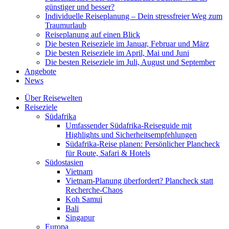
günstiger und besser?
Individuelle Reiseplanung – Dein stressfreier Weg zum
Traumurlaub
Reiseplanung auf einen Blick
Die besten Reiseziele im Januar, Februar und März
Die besten Reiseziele im April, Mai und Juni
Die besten Reiseziele im Juli, August und September
Angebote
News
Über Reisewelten
Reiseziele
Südafrika
Umfassender Südafrika-Reiseguide mit
Highlights und Sicherheitsempfehlungen
Südafrika-Reise planen: Persönlicher Plancheck
für Route, Safari & Hotels
Südostasien
Vietnam
Vietnam-Planung überfordert? Plancheck statt
Recherche-Chaos
Koh Samui
Bali
Singapur
Europa