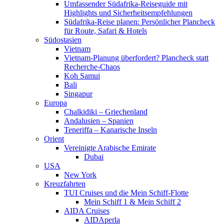
Umfassender Südafrika-Reiseguide mit
Highlights und Sicherheitsempfehlungen
Südafrika-Reise planen: Persönlicher Plancheck
für Route, Safari & Hotels
Südostasien
Vietnam
Vietnam-Planung überfordert? Plancheck statt
Recherche-Chaos
Koh Samui
Bali
Singapur
Europa
Chalkidiki – Griechenland
Andalusien – Spanien
Teneriffa – Kanarische Inseln
Orient
Vereinigte Arabische Emirate
Dubai
USA
New York
Kreuzfahrten
TUI Cruises und die Mein Schiff-Flotte
Mein Schiff 1 & Mein Schiff 2
AIDA Cruises
AIDAperla