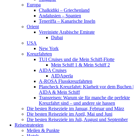
Europa
Chalkidiki – Griechenland
Andalusien – Spanien
Teneriffa – Kanarische Inseln
Orient
Vereinigte Arabische Emirate
Dubai
USA
New York
Kreuzfahrten
TUI Cruises und die Mein Schiff-Flotte
Mein Schiff 1 & Mein Schiff 2
AIDA Cruises
AIDAperla
A-ROSA Flusskreuzfahrten
Plancheck Kreuzfahrt: Klarheit vor dem Buchen |
AIDA & Mein Schiff
Transreisen: Warum sie für manche die perfekte
Kreuzfahrt sind – und andere sie hassen
Die besten Reiseziele im Januar, Februar und März
Die besten Reiseziele im April, Mai und Juni
Die besten Reiseziele im Juli, August und September
Reisestrategien
Meilen & Punkte
Hotels